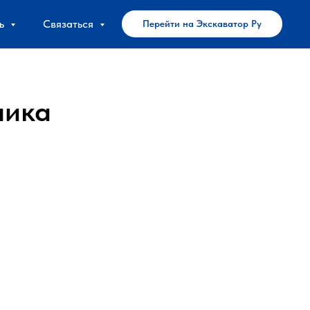
ь
Связаться
Перейти на Экскаватор Ру
ника