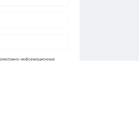
ь рекламно-информационные
вии с
соглашением
отку персональных данных в
ением*
звоните мне!