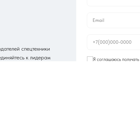
Email
+7(000)000-0000
дателей спецтехники
диняйтесь к лидерам
Я соглашаюсь получат
материалы в соответст
Я соглашаюсь на обраб
соответствии с
соглаш
Пере