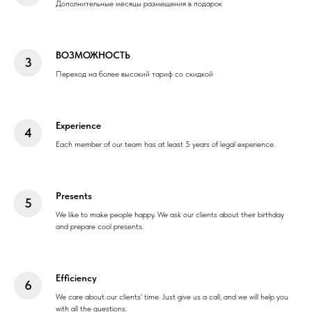
Дополнительные месяцы размещения в подарок
ВОЗМОЖНОСТЬ
Переход на более высокий тариф со скидкой
Experience
Each member of our team has at least 5 years of legal experience.
Presents
We like to make people happy. We ask our clients about their birthday
and prepare cool presents.
Efficiency
We care about our clients' time. Just give us a call, and we will help you
with all the questions.